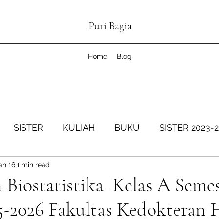
Puri Bagia
Home
Blog
SISTER
KULIAH
BUKU
SISTER 2023-
an 16
1 min read
SISTER Genap 2024-2025
KOPDESKEL
SIS
 Biostatistika Kelas A Seme
25-2026 Fakultas Kedokteran