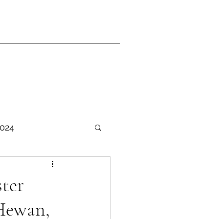
2024
TER Ganjil 2025-2026
ster
 Hewan,