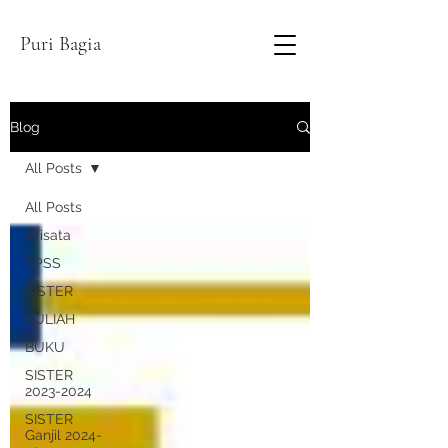
Puri Bagia
Blog
All Posts
All Posts
Wisata
SPSS
SISTER
KULIAH
BUKU
SISTER
2023-2024
SISTER
Ganjil 2024-