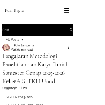
Puri Bagia
Post
All Posts
I Putu Sampurna
All Posts
Jul 6
1 min read
Pengajaran Metodologi
Wisata
Penelitian dan Karya Ilmiah
SPSS
Semester Genap 2025-2026
SISTER
Kelas A S1 FKH Unud
KULIAH
Updated:
Jul 20
BUKU
SISTER 2023-2024