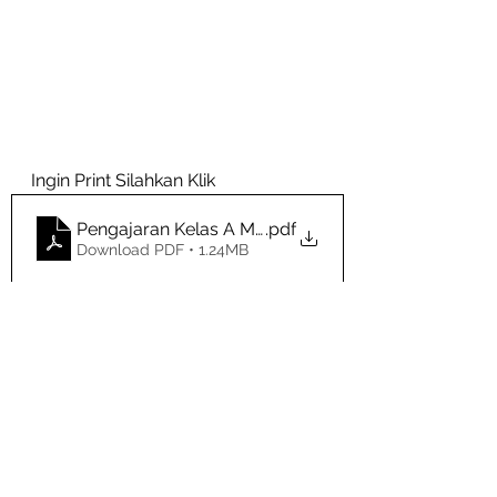
Ingin Print Silahkan Klik
Pengajaran Kelas A Metodologi Penelitian dan Kary
.pdf
Download PDF • 1.24MB
Sister Genap 2026