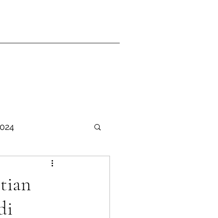
2024
TER Ganjil 2025-2026
tian
di