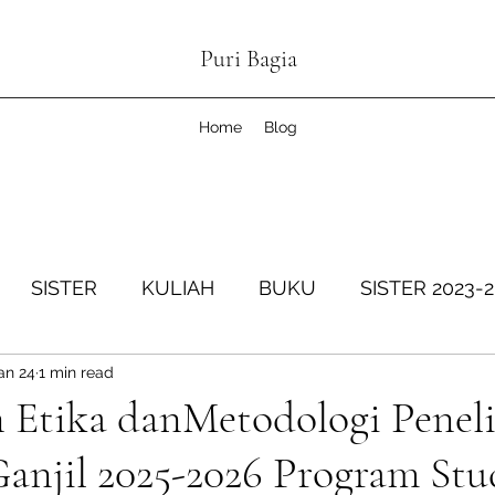
Puri Bagia
Home
Blog
SISTER
KULIAH
BUKU
SISTER 2023-
an 24
1 min read
SISTER Genap 2024-2025
KOPDESKEL
SIS
 Etika danMetodologi Peneli
anjil 2025-2026 Program Stu