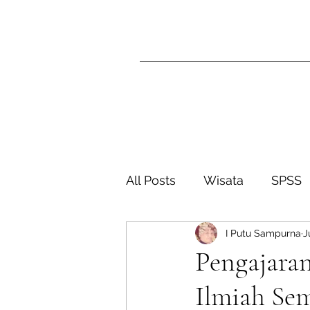
All Posts
Wisata
SPSS
I Putu Sampurna
J
SISTER Ganjil 2024-2025
Pengajaran
Ilmiah Sem
Sister Genap 2026