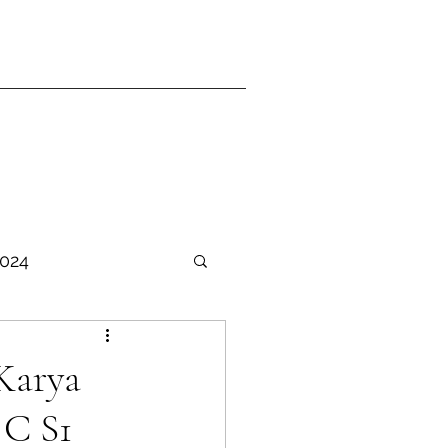
2024
TER Ganjil 2025-2026
Karya
 C S1